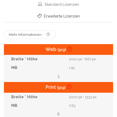
Ausbruch
Krankheiten
Geniale
Standard Lizenzen
Gesundheitsversorgung
Krankenversicherung
Erweiterte Lizenzen
Hausarzt
Medizinisches Zentrum
Koronavirus
COVID-19
Mehr Informationen
Web
(jpg)
1000 px * 667 px
1.91
3
Print
(jpg)
2000 px * 1333 px
7.63
6