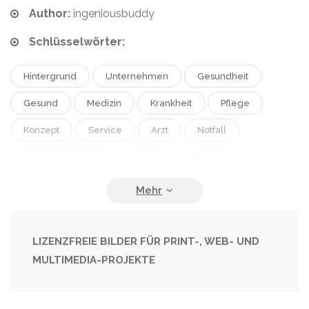
Author:
ingeniousbuddy
Schlüsselwörter:
Hintergrund
Unternehmen
Gesundheit
Gesund
Medizin
Krankheit
Pflege
Konzept
Service
Arzt
Notfall
Krankenschwester
Patient
Prüfung
Professionell
Behandlung
Finanzen
Labor
Wissenschaft
Bericht
Medikamente
Versicherung
Bio
LIZENZFREIE BILDER FÜR PRINT-, WEB- UND
MULTIMEDIA-PROJEKTE
Diagnose
Klinik
Krankenhäuser
Kumpel
Chirurg
Betrieb
Spezialist
Pandemie