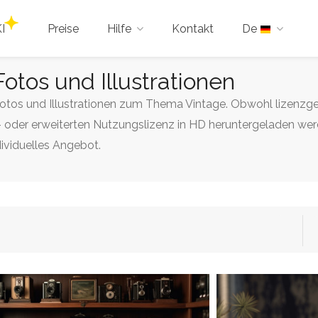
I
Preise
Hilfe
Kontakt
De
Fotos und Illustrationen
Fotos und Illustrationen zum Thema Vintage. Obwohl lizenzgebü
 oder erweiterten Nutzungslizenz in HD heruntergeladen werd
dividuelles Angebot.