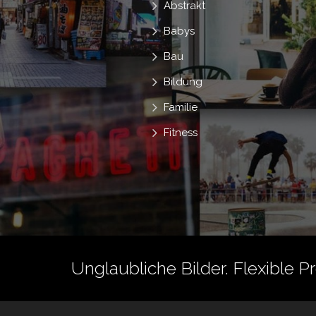
Abstrakt
Babys
Bau
Bildung
Familie
Fitness
Unglaubliche Bilder. Flexible P