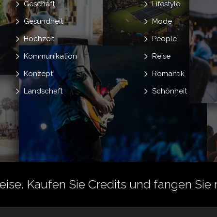
Geschäft
Lifestyle
Gesundheit
Mode
Hochzeit
People
Kommunikation
Reise
Konzept
Romantik
Landschaft
Schönheit
reise.
Kaufen Sie Credits
und fangen Sie 