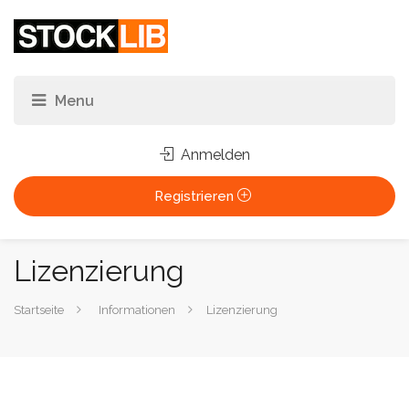
Anmelden
Registrieren
Lizenzierung
Sie
Startseite
Informationen
Lizenzierung
sind
hier: