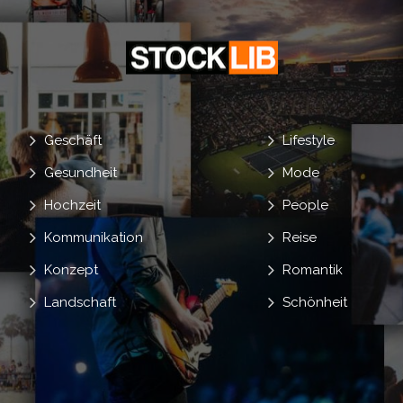
Geschäft
Lifestyle
Gesundheit
Mode
Hochzeit
People
Kommunikation
Reise
Konzept
Romantik
Landschaft
Schönheit