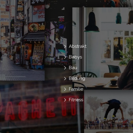
Abstrakt
Babys
Bau
Bildung
Familie
Fitness