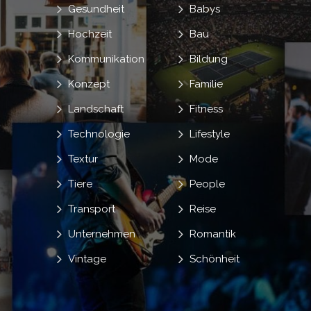
Gesundheit
Babys
Hochzeit
Bau
Kommunikation
Bildung
Konzept
Familie
Landschaft
Fitness
Technologie
Lifestyle
Textur
Mode
Tiere
People
Transport
Reise
Unternehmen
Romantik
Vintage
Schönheit