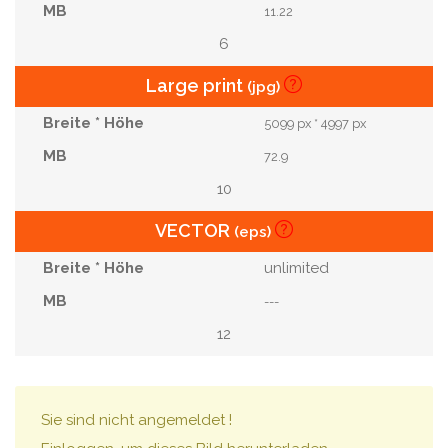
11.22
6
Large print
(jpg)
5099 px * 4997 px
72.9
10
VECTOR
(eps)
unlimited
---
12
Sie sind nicht angemeldet !