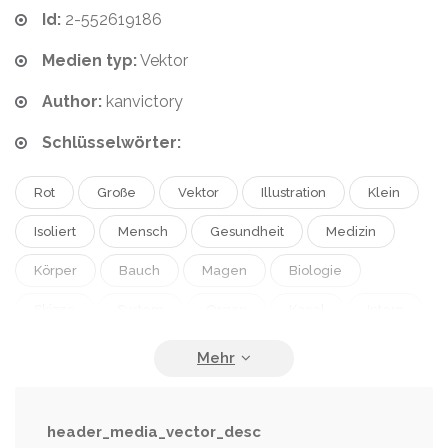
Id:
2-552619186
Medien typ:
Vektor
Author:
kanvictory
Schlüsselwörter:
Rot
Große
Vektor
Illustration
Klein
Isoliert
Mensch
Gesundheit
Medizin
Körper
Bauch
Magen
Biologie
Skizze
System
Organ
Kanal
Intern
Anatomie
Doodle
Linienführung
Verdauungssystem
Anhang
Darm-Trakt
Darm
Dickdarm
Gastrointestinale
header_media_vector_desc