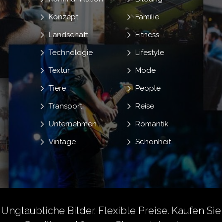
Konzept
Familie
Landschaft
Fitness
Technologie
Lifestyle
Textur
Mode
Tiere
People
Transport
Reise
Unternehmen
Romantik
Vintage
Schönheit
Unglaubliche Bilder. Flexible Preise.
Kaufen Sie