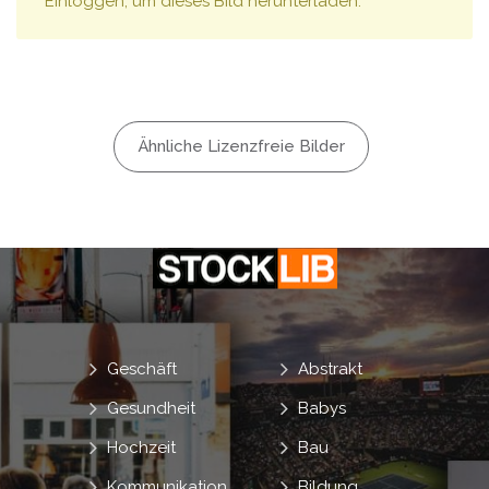
Einloggen, um dieses Bild herunterladen.
Ähnliche Lizenzfreie Bilder
Geschäft
Abstrakt
Gesundheit
Babys
Hochzeit
Bau
Kommunikation
Bildung