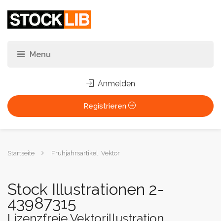
Anmelden
Registrieren
Sie
Startseite
Frühjahrsartikel. Vektor
sind
hier:
Stock Illustrationen 2-
43987315
Lizenzfreie Vektorillustration