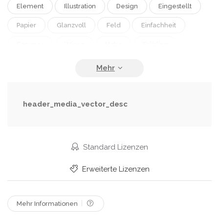
Element
Illustration
Design
Eingestellt
Papier
Glanzvoll
Feld
Einfachheit
Sommer
Wiese
Natur
Frühling
Umwelt
Blatt
Anlage
Licht
Leben
Natürlich
Samen
Baum
Zweig
Löwenzahn
Schmuckstück
Laub
Kirsche
header_media_vector_desc
Tulpe
Ostern
Elemente
Eier
Sammlung
Schmetterling
Symbole
Standard Lizenzen
Wiederbelebung
Gänseblümchen
Sprossen
Erweiterte Lizenzen
Topf
Vögel
Boot
April
Artikel
Sakura
Vogelhaus
Nestbau
Krippe
Mehr Informationen
Zubringer