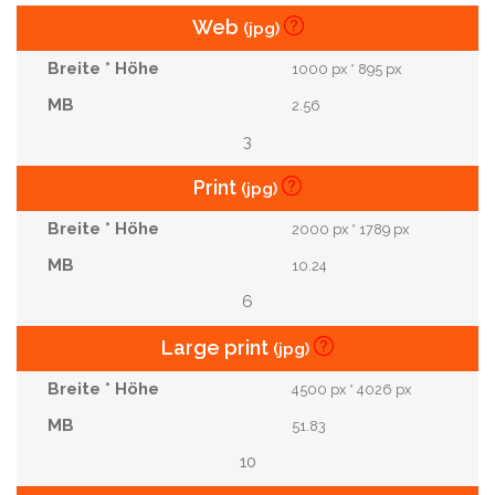
Web
(jpg)
1000 px * 895 px
2.56
3
Print
(jpg)
2000 px * 1789 px
10.24
6
Large print
(jpg)
4500 px * 4026 px
51.83
10