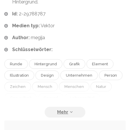
Hintergrund.
Id:
2-29788787
Medien typ:
Vektor
Author:
megija
Schlüsselwörter:
Runde
Hintergrund
Grafik
Element
Illustration
Design
Unternehmen
Person
Zeichen
Mensch
Menschen
Natur
Gesundheit
Gesund
Lebensmittel
Medizin
Pflege
Essen
Sonnenuntergang
Symbol
Elemente
Haltung
Meditation