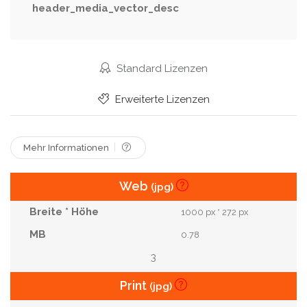
Kreativ
Konzept
Entspannung
Arzt
header_media_vector_desc
Herz
Emotionen
Unterstützung
Lebensstil
Stress
Emotionale
Körper
Wellness
Standard Lizenzen
Therapie
Musik
Tapete
Fitness
Erweiterte Lizenzen
Web
Übung
Palette
Webseite
Werbung
Ausbildung
Gut
Gestresst
Mehr Informationen
Geschäftsführung
Symbole
Massage
Web
(jpg)
1000 px * 272 px
0.78
3
Print
(jpg)