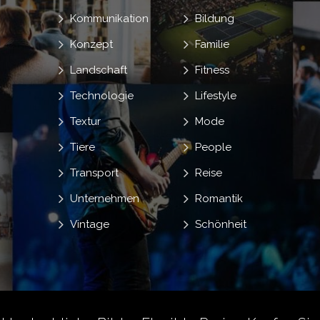
Kommunikation
Bildung
Konzept
Familie
Landschaft
Fitness
Technologie
Lifestyle
Textur
Mode
Tiere
People
Transport
Reise
Unternehmen
Romantik
Vintage
Schönheit