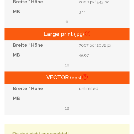
2000 px * 543 px
3.11
6
Large print
(jpg)
7667 px * 2082 px
45.67
10
VECTOR
(eps)
unlimited
---
12