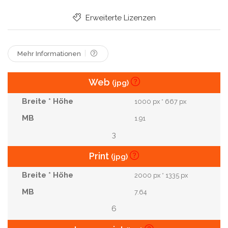
Ansicht Von Oben
Herzförmig
Kirschtomaten
Erweiterte Lizenzen
Auf Blau
Blutzuckerspiegel
Mehr Informationen
Web
(jpg)
1000 px * 667 px
1.91
3
Print
(jpg)
2000 px * 1335 px
7.64
6