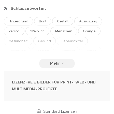
Schlüsselwörter:
Hintergrund
Bunt
Gestalt
Ausrüstung
Person
Weiblich
Menschen
Orange
Gesundheit
Gesund
Lebensmittel
Ernährung
Medizin
Krankheit
Hände
Tomaten
Gemüse
Schale
Frau
Gerät
Stethoskop
Test
Äpfel
Nadeln
Kontrolle
Früchte
Medicare
LIZENZFREIE BILDER FÜR PRINT-, WEB- UND
MULTIMEDIA-PROJEKTE
Teilweise
Spritzen
Diabetiker
Zugeschnitten
Brokkoli
Diabetes
Glukometer
Selektiver Fokus
Studioaufnahme
Standard Lizenzen