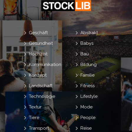
Geschäft
Abstrakt
Gesundheit
Babys
Hochzeit
Bau
Kommunikation
Bildung
Konzept
Familie
Landschaft
Fitness
Technologie
Lifestyle
Textur
Mode
Tiere
People
Transport
Reise