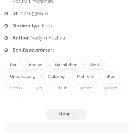
Positiv. Emotionen.
Id:
2-218530910
Medien typ:
Foto
Author:
Vadym Huzhva
Schlüsselwörter:
Bar
Kneipe
Nachtleben
Weiß
Unterhaltung
Clubbing
Mehrere
Glas
Schön
Tag
Urlaub
Person
Feiern
Partei
Weiblich
Jung
Lächelnd
Erwachsene
Lachen
Herbst
Lächeln
Braun
Genuss
Freundschaft
Männlich