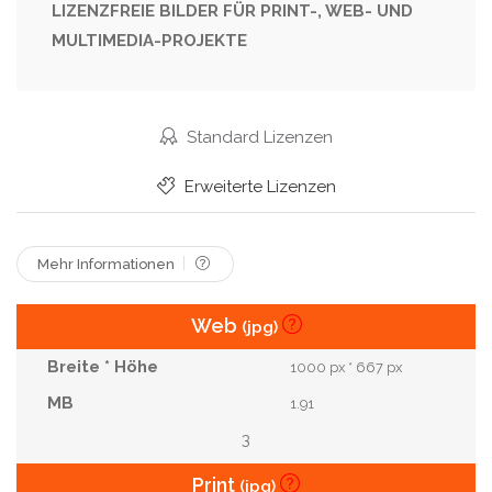
Restaurant
Schwarz
Trinken
Männer
LIZENZFREIE BILDER FÜR PRINT-, WEB- UND
MULTIMEDIA-PROJEKTE
Nacht
Frau
Lebensstil
Freizeit
Cocktail
Alkohol
Kerl
Martini
Zufrieden
Vier
Aufregung
Nachtclub
Standard Lizenzen
Beziehung
Wochenende
Vielfältig
Erweiterte Lizenzen
Alkoholiker
Zusammenkunft
Freund
Afro-Amerikaner
Clubber
Mehr Informationen
Web
(jpg)
1000 px * 667 px
1.91
3
Print
(jpg)