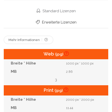
Europäisch
Gemüse
Essen
Alt
Jahr
Salat
Vegetarisch
Frau
Finger
Mit
Standard Lizenzen
Physisch
Lebensstil
In Form
Fitness
Erweiterte Lizenzen
Nur
Übung
Sport Treiben
Individuell
Smoothie
Mehr Informationen
Web
(jpg)
1000 px * 1000 px
2.86
3
Print
(jpg)
2000 px * 2000 px
11.44