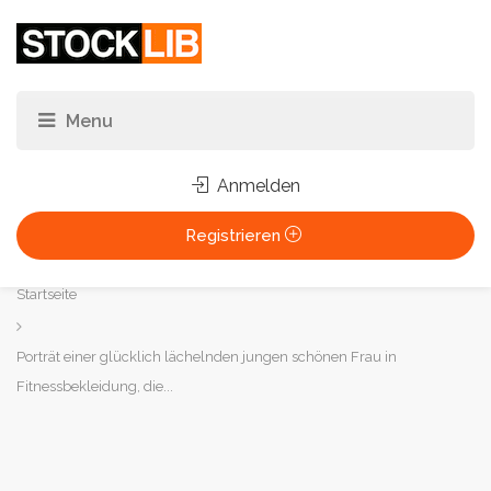
Anmelden
Registrieren
Sie
Startseite
sind
hier:
Porträt einer glücklich lächelnden jungen schönen Frau in
Fitnessbekleidung, die...