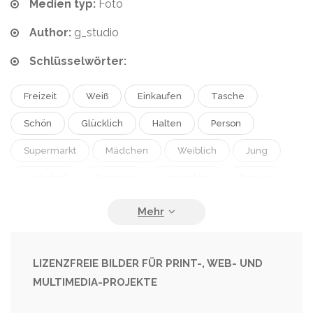
Medien typ:
Foto
Author:
g_studio
Schlüsselwörter:
Freizeit
Weiß
Einkaufen
Tasche
Schön
Glücklich
Halten
Person
Supermarkt
Mädchen
Weiblich
Jung
Lächelnd
Sommer
Menschen
Frauen
Park
Im Freien
Natur
Frühling
Außenbereich
Porträt
Kaukasisch
Lächeln
Zwanziger
Gesundheit
Gesund
Natürlich
LIZENZFREIE BILDER FÜR PRINT-, WEB- UND
MULTIMEDIA-PROJEKTE
Lebensmittel
Ernährung
Brünette