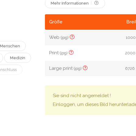
Mehr Informationen
Größe
Brei
Web
(jpg)
1000 
Menschen
Print
(jpg)
2000 
Medizin
Large print
(jpg)
6726 
nschluss
Drahtlos
Sie sind nicht angemeldet !
Einloggen, um dieses Bild herunterlad
eruf
bsch
Klinik