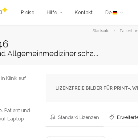
I
Preise
Hilfe
Kontakt
De
Sie
Startseite
Patient u
sind
46
hier:
und Allgemeinmediziner scha...
LIZENZFREIE BILDER FÜR PRINT-,
. Patient und
Standard Lizenzen
Erweitert
 auf Laptop