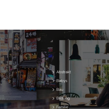
Medicare
Erkrankt
Gesundheitsv
Funktechnologie
Allgemeinmediziner
Weißer Mantel
Digitales Gerät
Abstrakt
Babys
Bau
Bildung
Familie