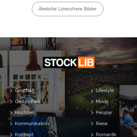
ersorgung
Ähnliche Lizenzfreie Bilder
Geschäft
Lifestyle
Gesundheit
Mode
Hochzeit
People
Kommunikation
Reise
Konzept
Romantik