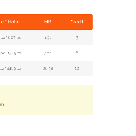
te * Höhe
MB
Credit
3
px * 667 px
1.91
6
px * 1335 px
7.64
10
px * 4489 px
86.38
en.