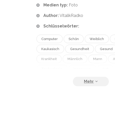
Medien typ:
Foto
Author:
VitalikRadko
Schlüsselwörter:
Computer
Schön
Weiblich
Kaukasisch
Gesundheit
Gesund
Krankheit
Männlich
Mann
A
Technologie
Innenraum
Arzt
Krankenhaus
Frau
Mitteilung
Elektronik
Laptop
Patient
B
Arbeit
Drinnen
Attraktiv
Hü
Gadget
Erwachsene
Krank