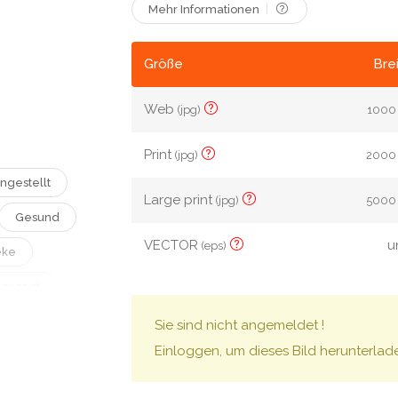
Mehr Informationen
Größe
Bre
Web
(jpg)
1000 
Print
(jpg)
2000 
ingestellt
Large print
(jpg)
5000 
Gesund
VECTOR
u
(eps)
eke
Konzept
Arzt
Sie sind nicht angemeldet !
Einloggen, um dieses Bild herunterlad
op
Patient