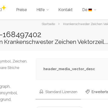
I
Preise
Hilfe
Kontakt
De
Sie
Startseite
Krankenschwester Zeichen Vekt
sind
 2-168497402
hier:
on Krankenschwester Zeichen Vektorzeil...
header_media_vector_desc
graph.
Standard Lizenzen
Erweitert
lensymbol,
rgrund,