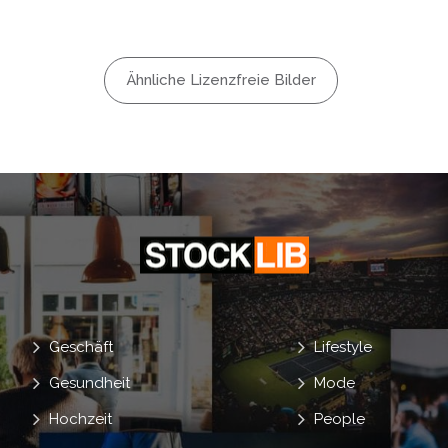
hemische
Spritze
Ähnliche Lizenzfreie Bilder
auber
erzschlag
nd
Geschäft
Lifestyle
Gesundheit
Mode
Hochzeit
People