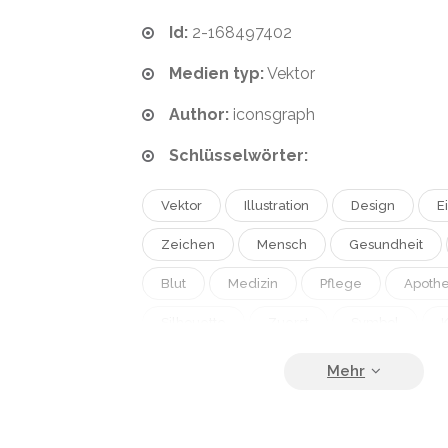
Id:
2-168497402
Medien typ:
Vektor
Author:
iconsgraph
Schlüsselwörter:
Vektor
Illustration
Design
E
Zeichen
Mensch
Gesundheit
Blut
Medizin
Pflege
Apoth
Silhouette
Zuerst
Symbol
Vitamin
Krankenwagen
Kreuz
Notfall
Herz
Krankenhaus
Krankenschwester
Pille
Stethosk