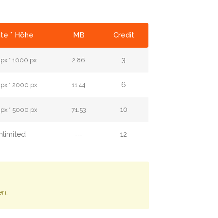
ite * Höhe
MB
Credit
3
px * 1000 px
2.86
6
px * 2000 px
11.44
10
px * 5000 px
71.53
nlimited
12
---
en.