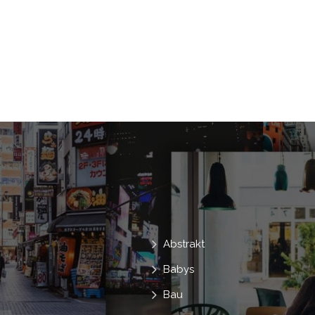
Impuls
Behandlung
Web
C
Wissenschaft
Krebs
Krank
Impfstoff
Thermometer
Hubschr
Kapsel
Hilfe
Piktogramm
H
Klinik
Mikroskop
Dna
Verba
Rollstuhl
Abstrakt
Babys
Bau