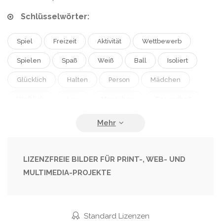
Schlüsselwörter:
Spiel
Freizeit
Aktivität
Wettbewerb
Spielen
Spaß
Weiß
Ball
Isoliert
Glücklich
Halten
Person
Mädchen
Weiblich
Jung
Menschen
Gesundheit
Fröhlich
Porträt
Niedlich
Kaukasisch
Lächeln
Gesund
Kind
Wenig
Verspielt
Jugendliche
Kindheit
Hände
LIZENZFREIE BILDER FÜR PRINT-, WEB- UND
MULTIMEDIA-PROJEKTE
Hand
Emotionen
Ausdruck
Aktiv
Bildung
Übung
Spieler
Attraktiv
Baby
Jugendlich
Fußball
Lüfter
Standard Lizenzen