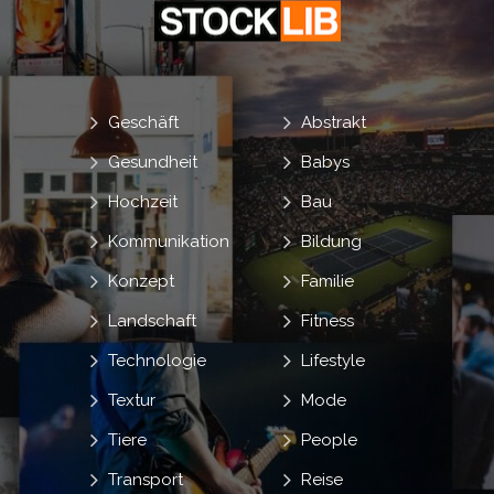
Geschäft
Abstrakt
Gesundheit
Babys
Hochzeit
Bau
Kommunikation
Bildung
Konzept
Familie
Landschaft
Fitness
Technologie
Lifestyle
Textur
Mode
Tiere
People
Transport
Reise