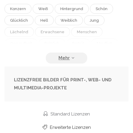
Konzern
Weiß
Hintergrund
Schön
Glücklich
Hell
Weiblich
Jung
Lächelnd
Erwachsene
Menschen
Gesundheit
Fröhlich
Porträt
Niedlich
Kaukasisch
Medizin
Männlich
Pflege
Mann
Persönlich
Moderne
Ostern
Büro
Fenster
Klinische
Arzt
LIZENZFREIE BILDER FÜR PRINT-, WEB- UND
MULTIMEDIA-PROJEKTE
Krankenhaus
Krankenschwester
Frau
Finger
Klug
Stethoskop
Beruf
Professionell
Arbeit
Freudig
Friedlich
Standard Lizenzen
Attraktiv
Uniform
Team
Arbeiter
Erweiterte Lizenzen