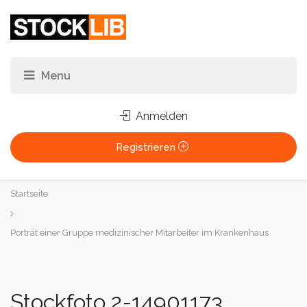
Anmelden
Registrieren
Sie
Startseite
sind
hier:
Porträt einer Gruppe medizinischer Mitarbeiter im Krankenhaus
Stockfoto 2-14901173