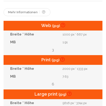
Entspannt
Gruppen
Attraktion
Büros
Mitarbeiter
Von
Klinik
Bevölkerung
Mehr Informationen
Web
(jpg)
1000 px * 667 px
1.91
3
Print
(jpg)
2000 px * 1333 px
7.63
6
Large print
(jpg)
5616 px * 3744 px