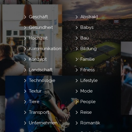
Geschäft
Abstrakt
Gesundheit
Babys
Hochzeit
Bau
Kommunikation
Bildung
Konzept
Familie
Landschaft
Fitness
Technologie
Lifestyle
Textur
Mode
Tiere
People
Transport
Reise
Unternehmen
Romantik