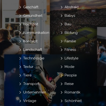
Geschäft
Abstrakt
Gesundheit
Babys
Hochzeit
Bau
Kommunikation
Bildung
Konzept
Familie
Landschaft
Fitness
Technologie
Lifestyle
Textur
Mode
Tiere
People
Transport
Reise
Unternehmen
Romantik
Vintage
Schönheit