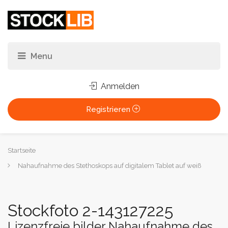
Anmelden
Registrieren
Sie
Startseite
sind
Nahaufnahme des Stethoskops auf digitalem Tablet auf weiß
hier:
Stockfoto 2-143127225
Lizenzfreie bilder Nahaufnahme des