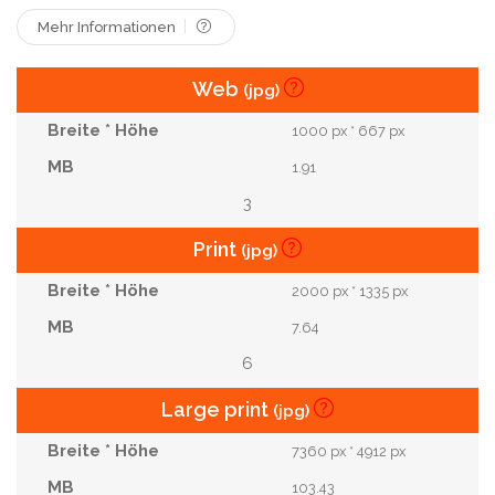
Mehr Informationen
Web
(jpg)
1000 px * 667 px
1.91
3
Print
(jpg)
2000 px * 1335 px
7.64
6
Large print
(jpg)
7360 px * 4912 px
103.43