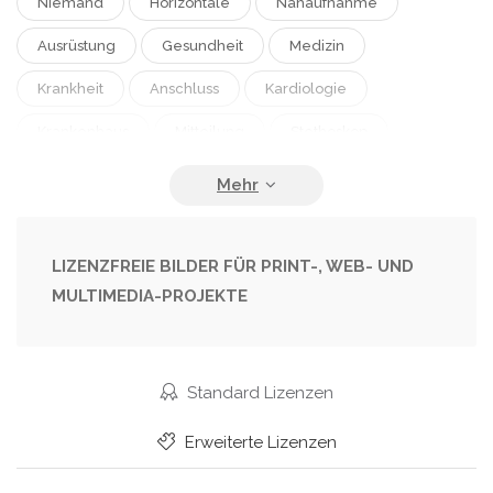
Niemand
Horizontale
Nahaufnahme
Ausrüstung
Gesundheit
Medizin
Krankheit
Anschluss
Kardiologie
Krankenhaus
Mitteilung
Stethoskop
Medizinisch
Klinik
Medicare
Isoliert Auf Weiß
Selektiver Fokus
Funktechnologie
Tablet-Computer
Tablet-PC
LIZENZFREIE BILDER FÜR PRINT-, WEB- UND
MULTIMEDIA-PROJEKTE
Digitales Tablet
Standard Lizenzen
Erweiterte Lizenzen