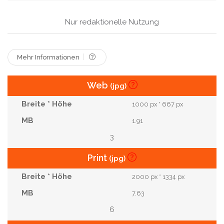
Asien
Kostüm
Monster
Gespenstisch
Japan
Karneval
Parade
Gespenst
Nur redaktionelle Nutzung
TOKIO
Osaka
Helden
Populär
Mehr Informationen
Gerangel
Narbe
Filme
2015
Cosplay
Shibuya
Dotonbori
Web
(jpg)
1000 px * 667 px
1.91
3
Print
(jpg)
2000 px * 1334 px
7.63
6