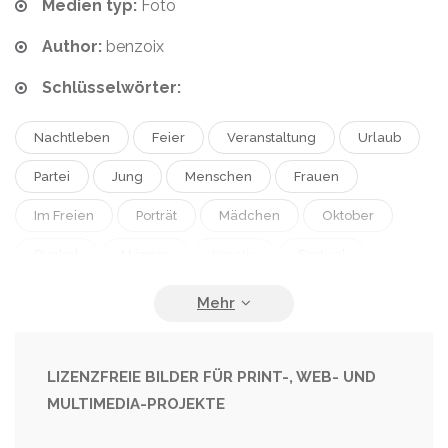
Medien typ:
Foto
Author:
benzoix
Schlüsselwörter:
Nachtleben
Feier
Veranstaltung
Urlaub
Partei
Jung
Menschen
Frauen
Im Freien
Porträt
Mädchen
Oktober
Dunkel
Männer
Kreativ
Festival
Nacht
Lebensstil
Make-Up
Straße
Phantasie
Anzeigen
Japanisch
Asiatisch
Sexy
Kleid
Zeichen
Humor
LIZENZFREIE BILDER FÜR PRINT-, WEB- UND
MULTIMEDIA-PROJEKTE
Gruselig
Halloween
Menschenmenge