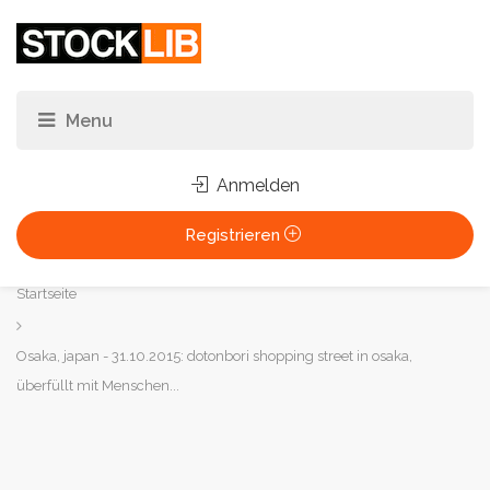
Anmelden
Registrieren
Sie
Startseite
sind
hier:
Osaka, japan - 31.10.2015: dotonbori shopping street in osaka,
überfüllt mit Menschen...