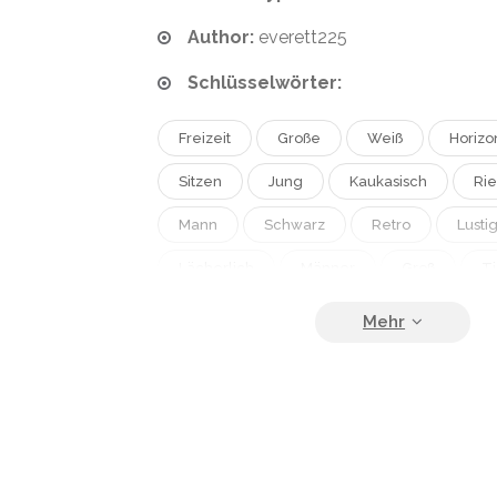
Author:
everett225
Schlüsselwörter:
Freizeit
Große
Weiß
Horizo
Sitzen
Jung
Kaukasisch
Rie
Mann
Schwarz
Retro
Lusti
Lächerlich
Männer
Groß
T
Nostalgie
Innenraum
Bär
Mit
Gemeinsam
Innen
Wil
Ungewöhnlich
Exotisch
Kontemp
Entspannung
Gelangweilt
Dumm 
Seltsam
Erwachsene
Nachdenkl