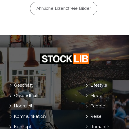
ung
Ähnliche Lizenzfreie Bilder
Und
gen Anstellen
Geschäft
Lifestyle
Gesundheit
Mode
Hochzeit
People
Kommunikation
Reise
Konzept
Romantik