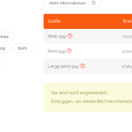
Mehr Informationen
Größe
Brei
Web
(jpg)
1000 
ntale
sig
Stuhl
Print
(jpg)
2000 
g
Large print
(jpg)
4738 
iere
Denken
Sie sind nicht angemeldet !
d
Bizarr
Einloggen, um dieses Bild herunterlad
lation
Gelaufen
ich