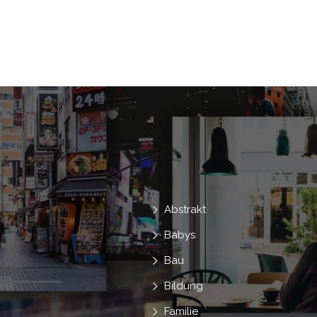
Ungerade
Formell
Wechselwirk
Männchen
Komödie
Komische
Bären
Hüte
Cart
Überlegun
Absurd
Interaktiv
Interaktionen
Wie Geht Es Weiter?
Abstrakt
Babys
Bau
Bildung
Familie