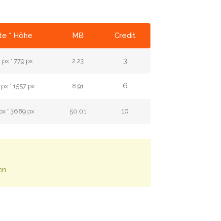
te * Höhe
MB
Credit
3
px * 779 px
2.23
6
px * 1557 px
8.91
10
px * 3689 px
50.01
en.