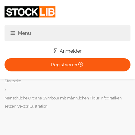
Anmelden
Registrieren
Sie
Startseite
sind
hier:
Menschliche Organe Symbole mit männlichen Figur Infografiken
setzen Vektorillustration