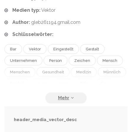
Medien typ:
Vektor
Author:
gleb261194.gmail.com
Schlüsselwörter:
Bar
Vektor
Eingestellt
Gestalt
Unternehmen
Person
Zeichen
Mensch
Menschen
Gesundheit
Medizin
Männlich
Symbol
Auge
Herz
Pille
Eier
Knochen
Dokument
Magen
Präsentation
Seite
Lunge
System
Anordnung
Karte
Symbole
Spritze
Ohr
header_media_vector_desc
Forschung
Grafik
Intern
Anatomie