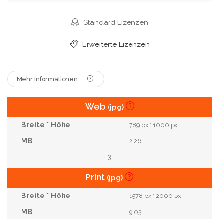
Gehirn
Zahn
Klinik
Dna
Physiologie
Standard Lizenzen
Leber
Niere
Organe
Darm
Erweiterte Lizenzen
Infochart
Mehr Informationen
Web
(jpg)
789 px * 1000 px
2.26
3
Print
(jpg)
1578 px * 2000 px
9.03