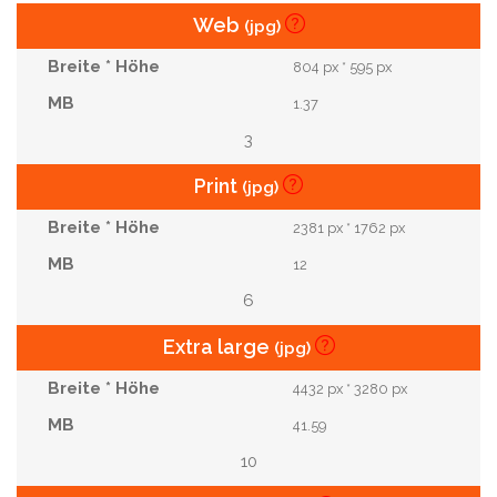
Web
(jpg)
804 px * 595 px
1.37
3
Print
(jpg)
2381 px * 1762 px
12
6
Extra large
(jpg)
4432 px * 3280 px
41.59
10