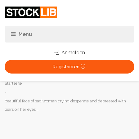
Anmelden
Registrieren
Sie
Startseite
sind
hier:
beautiful face of sad woman crying desperate and depressed with
tears on her eyes...