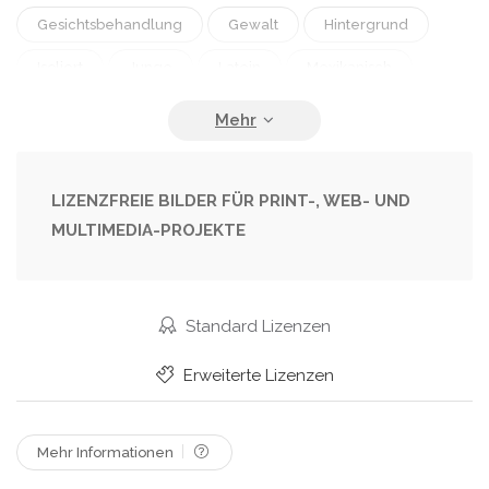
Gesichtsbehandlung
Gewalt
Hintergrund
Isoliert
Junge
Latein
Mexikanisch
Missbrauch
Modell
Mädchen
Nahaufnahme
Schattenwurf
Schmerz
Traurig
Traurigkeit
Träne
Verloren
LIZENZFREIE BILDER FÜR PRINT-, WEB- UND
MULTIMEDIA-PROJEKTE
Verlust
Verzweiflung
Weiblich
Weinend
Wunderschön
Standard Lizenzen
Erweiterte Lizenzen
Mehr Informationen