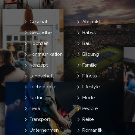
Geschäft
Abstrakt
Gesundheit
Babys
Hochzeit
Bau
Kommunikation
Bildung
Konzept
Familie
Landschaft
Fitness
Technologie
Lifestyle
Textur
Mode
Tiere
People
Transport
Reise
Unternehmen
Romantik