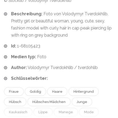
© Stocklib / Volodymyr Tverdokhlib
Beschreibung:
Foto von Volodymyr Tverdokhlib.
Pretty girl or beautiful woman, young, cute, sexy,
fashion model with curly hair in cap peak piercing lip
with ring on grey background
Id:
1-68105423
Medien typ:
Foto
Author:
Volodymyr Tverdokhlib / tverdohlib
Schlüsselwörter:
Fraue
Goldig
Haare
Hintergrund
Hübsch
Hübsches Mädchen
Junge
Kaukasisch
Lippe
Manege
Mode