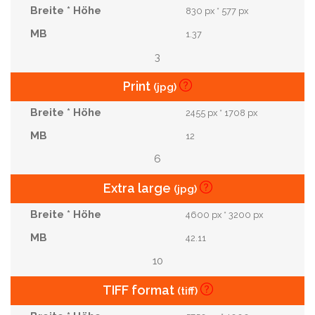
830 px * 577 px
1.37
3
Print
(jpg)
2455 px * 1708 px
12
6
Extra large
(jpg)
4600 px * 3200 px
42.11
10
TIFF format
(tiff)