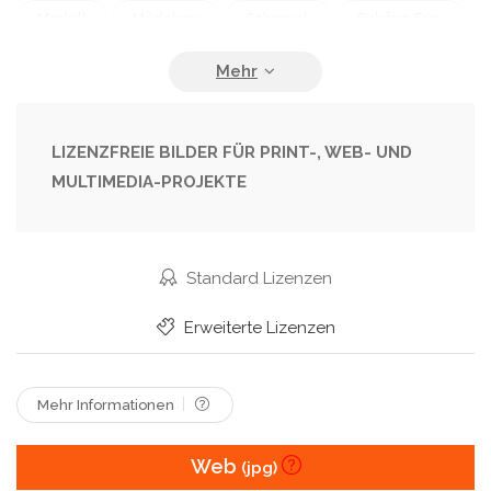
Modell
Mädchen
Schmuck
Schöne Frau
Sexy Frau
Sexy Mädchen
Weiblich
Wunderschön
LIZENZFREIE BILDER FÜR PRINT-, WEB- UND
MULTIMEDIA-PROJEKTE
Standard Lizenzen
Erweiterte Lizenzen
Mehr Informationen
Web
(jpg)