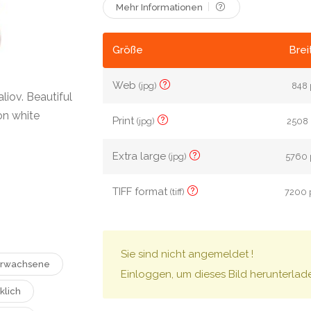
Mehr Informationen
Größe
Brei
Web
(jpg)
848 
iov. Beautiful
on white
Print
(jpg)
2508 
Extra large
(jpg)
5760 
TIFF format
(tiff)
7200 
Sie sind nicht angemeldet !
rwachsene
Einloggen, um dieses Bild herunterlad
klich