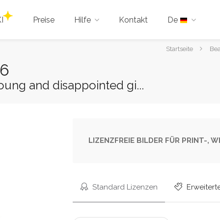
I
Preise
Hilfe
Kontakt
De
Sie
Startseite
Bea
sind
66
hier:
oung and disappointed gi...
LIZENZFREIE BILDER FÜR PRINT-,
Standard Lizenzen
Erweitert