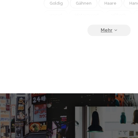
Goldig
Gähnen
Haare
Han
Hemd
Hintergrund
Hübsch
Junge
Kaukasisch
Kopf
La
Lesen
Lächeln
Man
Mensc
Modell
Mund
Mädchen
Mü
Pflege
Porträt
Schauen
Sc
Schüler
Sommersprossen
Versc
Weiblich
Weiß
Wunderschön