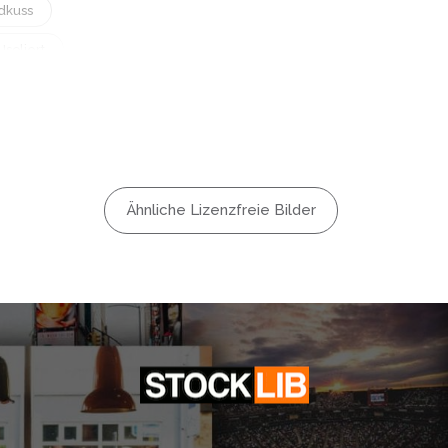
dkuss
Isoliert
ngeweile
hen
de
hönheit
Ähnliche Lizenzfreie Bilder
hlafen