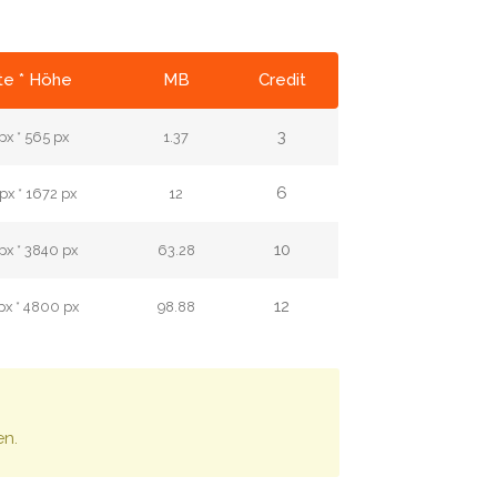
te * Höhe
MB
Credit
3
px * 565 px
1.37
6
px * 1672 px
12
10
px * 3840 px
63.28
12
px * 4800 px
98.88
en.