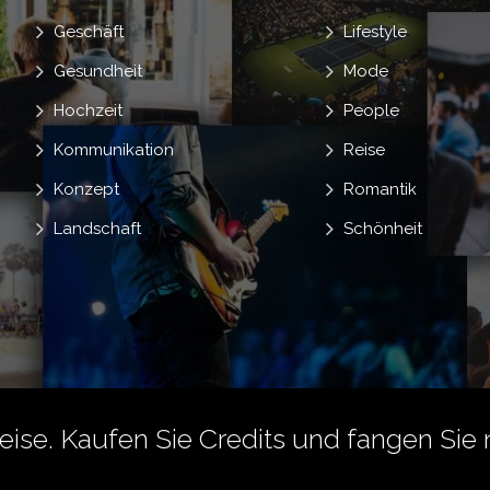
Geschäft
Lifestyle
Gesundheit
Mode
Hochzeit
People
Kommunikation
Reise
Konzept
Romantik
Landschaft
Schönheit
reise.
Kaufen Sie Credits
und fangen Sie 