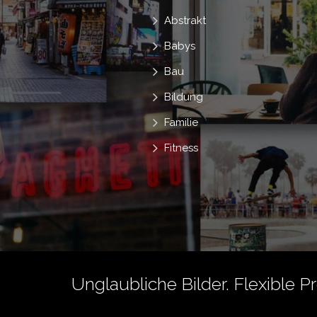
Abstrakt
Babys
Bau
Bildung
Familie
Fitness
Unglaubliche Bilder. Flexible P