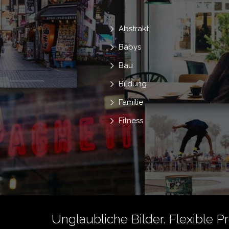
Abstrakt
Babys
Bau
Bildung
Familie
Fitness
Unglaubliche Bilder. Flexible P