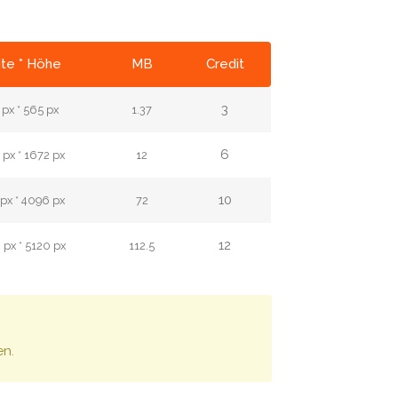
ite * Höhe
MB
Credit
3
px * 565 px
1.37
6
px * 1672 px
12
10
px * 4096 px
72
12
px * 5120 px
112.5
en.