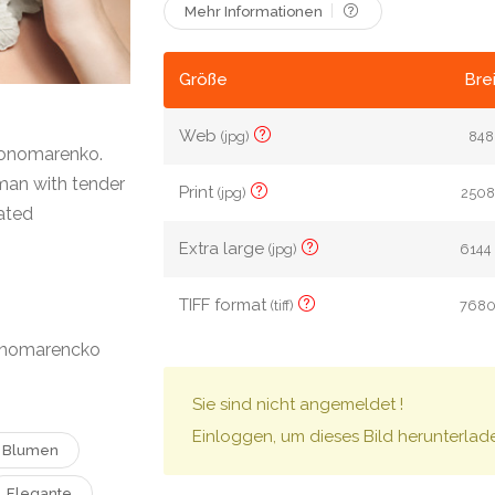
Mehr Informationen
Größe
Bre
Web
(jpg)
848 
Ponomarenko.
man with tender
Print
(jpg)
2508 
ated
Extra large
(jpg)
6144 
TIFF format
(tiff)
7680 
onomarencko
Sie sind nicht angemeldet !
Einloggen, um dieses Bild herunterlad
Blumen
Elegante