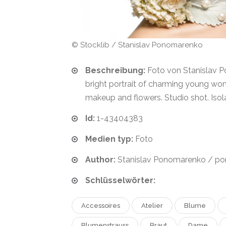
© Stocklib / Stanislav Ponomarenko
Beschreibung:
Foto von Stanislav 
bright portrait of charming young wo
makeup and flowers. Studio shot. Isol
Id:
1-43404383
Medien typ:
Foto
Author:
Stanislav Ponomarenko / p
Schlüsselwörter:
Accessoires
Atelier
Blume
Blumenstrauss
Braut
Dame