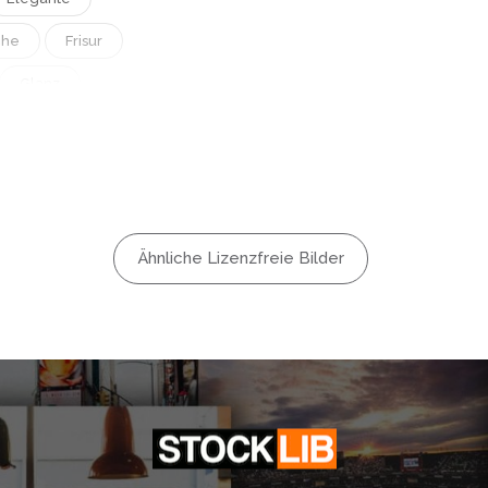
che
Frisur
Glanz
ochglanz
Kreativ
Luxus
Perlen
Ähnliche Lizenzfreie Bilder
Schminken
Sinnlich
blich
Zart