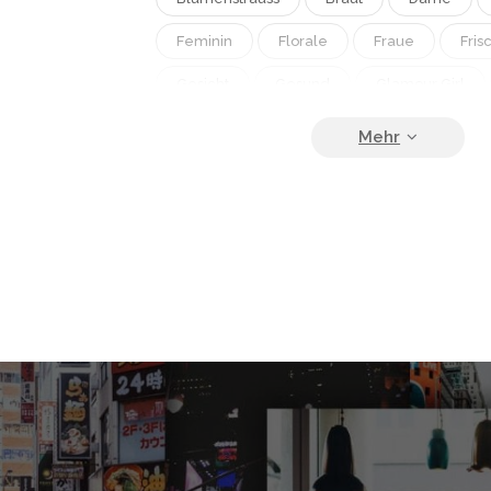
Feminin
Florale
Fraue
Fris
Gesicht
Gesund
Glamour Girl
Goldig
Haarschnitt
Heirat
H
Hübsch
Isoliert
Kaukasisch
Lebensstil
Leuchtend
Lippen
Mode
Nahaufnahme
Pastell
Porträt
Rosenrot
Schminke
Schmuck
Seriös
Sexualität
Sinnlichkeit
Stil
Stylisch
Wei
Weiser Hintergrund
Wunderschön