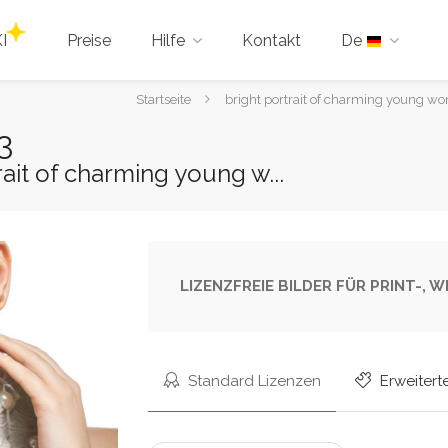
I
Preise
Hilfe
Kontakt
De
Sie
Startseite
bright portrait of charming young wo
sind
3
hier:
rait of charming young w...
LIZENZFREIE BILDER FÜR PRINT-,
Standard Lizenzen
Erweitert