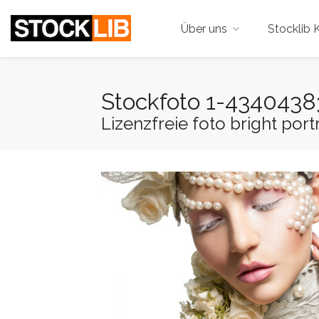
Über uns
Stocklib K
Stockfoto 1-4340438
Lizenzfreie foto bright port