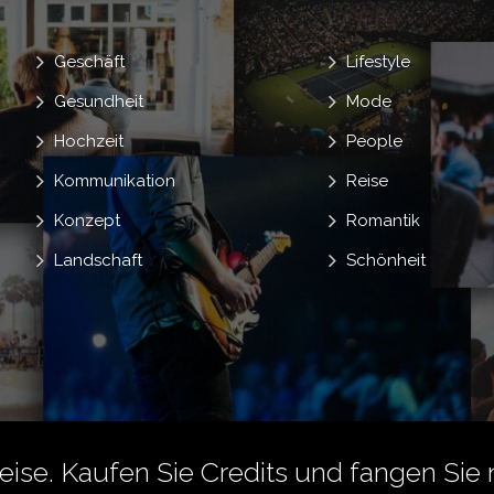
Geschäft
Lifestyle
Gesundheit
Mode
Hochzeit
People
Kommunikation
Reise
Konzept
Romantik
Landschaft
Schönheit
reise.
Kaufen Sie Credits
und fangen Sie 