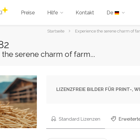
I
Preise
Hilfe
Kontakt
De
Sie
Startseite
Experience the serene charm of farm 
sind
82
hier:
 the serene charm of farm...
LIZENZFREIE BILDER FÜR PRINT-,
Standard Lizenzen
Erweitert