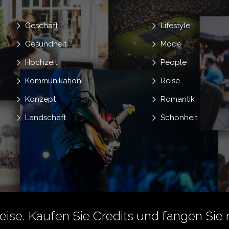
Geschäft
Lifestyle
Gesundheit
Mode
Hochzeit
People
Kommunikation
Reise
Konzept
Romantik
Landschaft
Schönheit
reise.
Kaufen Sie Credits
und fangen Sie 