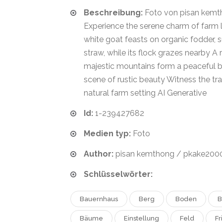
Beschreibung:
Foto von pisan kemt
Experience the serene charm of farm l
white goat feasts on organic fodder, 
straw, while its flock grazes nearby A 
majestic mountains form a peaceful b
scene of rustic beauty Witness the tra
natural farm setting AI Generative
Id:
1-239427682
Medien typ:
Foto
Author:
pisan kemthong / pkake200
Schlüsselwörter:
Bauernhaus
Berg
Boden
B
Bäume
Einstellung
Feld
F