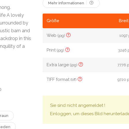
Mehr Informationen
hong.
ife A lovely
Größe
Brei
surrounded by
rustic barn and
Web
(jpg)
1097 
ackdrop in this
nquility of a
Print
(jpg)
3246 p
Extra large
(jpg)
7776 p
TIFF format
(tiff)
9720 p
0
Sie sind nicht angemeldet !
Einloggen, um dieses Bild herunterlad
raun
rieden