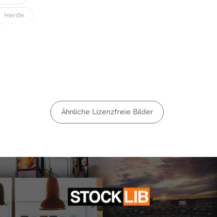
Herde
t
Organisch
nheit
welt
nhimmel
Ähnliche Lizenzfreie Bilder