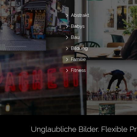
Abstrakt
Babys
Bau
Bildung
Familie
Fitness
Unglaubliche Bilder. Flexible P