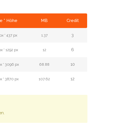
te * Höhe
MB
Credit
3
px * 437 px
1.37
6
x * 1292 px
12
10
x * 3096 px
68.88
12
x * 3870 px
107.62
en.