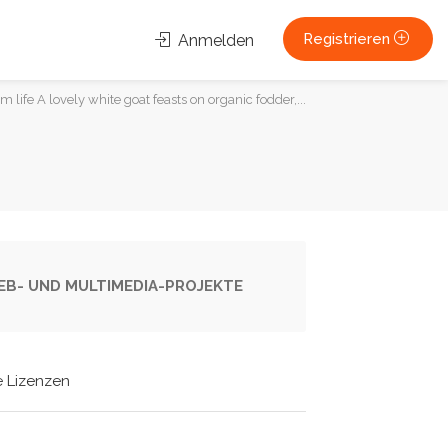
Registrieren
Anmelden
life A lovely white goat feasts on organic fodder,...
 WEB- UND MULTIMEDIA-PROJEKTE
e Lizenzen