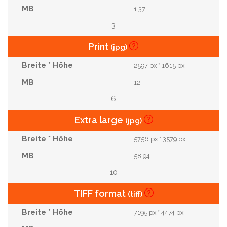
1.37
3
Print
(jpg)
2597 px * 1615 px
12
6
Extra large
(jpg)
5756 px * 3579 px
58.94
10
TIFF format
(tiff)
7195 px * 4474 px