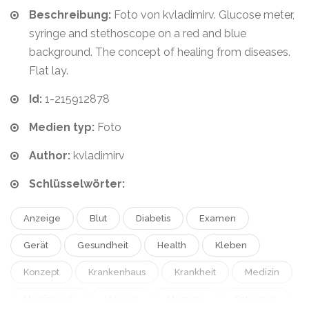
Beschreibung:
Foto von kvladimirv. Glucose meter,
syringe and stethoscope on a red and blue
background. The concept of healing from diseases.
Flat lay.
Id:
1-215912878
Medien typ:
Foto
Author:
kvladimirv
Schlüsselwörter:
Anzeige
Blut
Diabetis
Examen
Gerät
Gesundheit
Health
Kleben
Konzept
Krankenhaus
Krankheit
Medizin
Medizinisch
Messen
Messung
Patienten