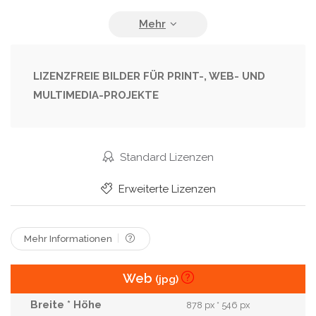
Pflege
Prüfung
Schmerz
Schutz
Spritze
Stethoskop
Steuern
Traubenzucker
Tropfen
Wasserwaage
LIZENZFREIE BILDER FÜR PRINT-, WEB- UND
MULTIMEDIA-PROJEKTE
Zucker
Standard Lizenzen
Erweiterte Lizenzen
Mehr Informationen
Web
(jpg)
878 px * 546 px