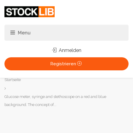
Anmelden
Registrieren
Sie
Startseite
sind
hier:
Glucose meter, syringe and stethoscope on a red and blue
background. The concept of...