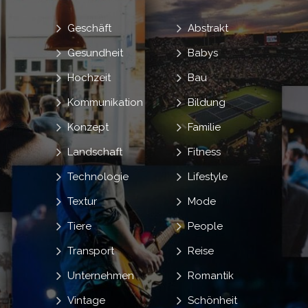
Geschäft
Abstrakt
Gesundheit
Babys
Hochzeit
Bau
Kommunikation
Bildung
Konzept
Familie
Landschaft
Fitness
Technologie
Lifestyle
Textur
Mode
Tiere
People
Transport
Reise
Unternehmen
Romantik
Vintage
Schönheit