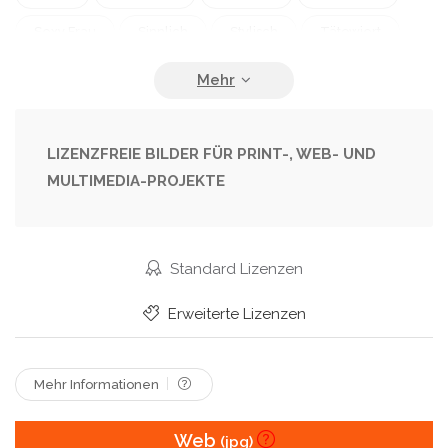
Sexy Frau
Sinnlich
Stylisch
Tätowiert
Verführerisch
Verführung
Weiblichkeit
LIZENZFREIE BILDER FÜR PRINT-, WEB- UND
MULTIMEDIA-PROJEKTE
Standard Lizenzen
Erweiterte Lizenzen
Mehr Informationen
Web
(jpg)