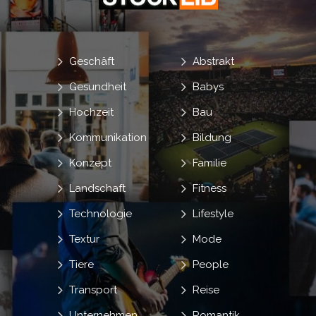
Geschäft
Abstrakt
Gesundheit
Babys
Hochzeit
Bau
Kommunikation
Bildung
Konzept
Familie
Landschaft
Fitness
Technologie
Lifestyle
Textur
Mode
Tiere
People
Transport
Reise
Unternehmen
Romantik