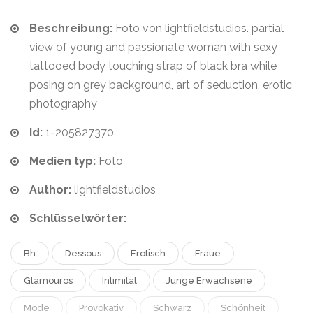
Beschreibung:
Foto von lightfieldstudios. partial
view of young and passionate woman with sexy
tattooed body touching strap of black bra while
posing on grey background, art of seduction, erotic
photography
Id:
1-205827370
Medien typ:
Foto
Author:
lightfieldstudios
Schlüsselwörter:
Bh
Dessous
Erotisch
Fraue
Glamourös
Intimität
Junge Erwachsene
Mode
Provokativ
Schwarz
Schönheit