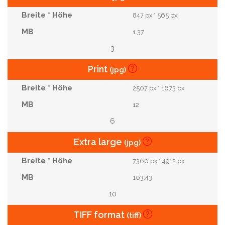
847 px * 565 px
1.37
3
Print
(jpg)
2507 px * 1673 px
12
6
Extra large
(jpg)
7360 px * 4912 px
103.43
10
TIFF format
(tiff)