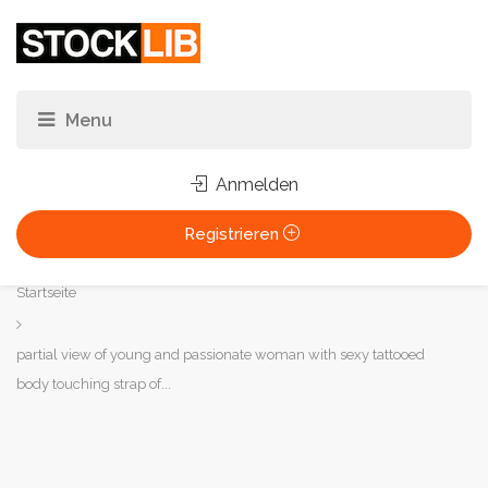
Anmelden
Registrieren
Sie
Startseite
sind
hier:
partial view of young and passionate woman with sexy tattooed
body touching strap of...