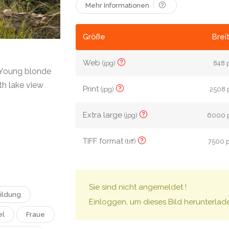
Mehr Informationen
Größe
Brei
Web
(jpg)
848 p
. Young blonde
th lake view
Print
(jpg)
2508 p
Extra large
(jpg)
6000 p
TIFF format
(tiff)
7500 p
Sie sind nicht angemeldet !
ildung
Einloggen, um dieses Bild herunterlad
el
Fraue