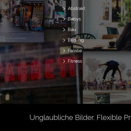
Abstrakt
Babys
Bau
Bildung
Familie
Fitness
Unglaubliche Bilder. Flexible P