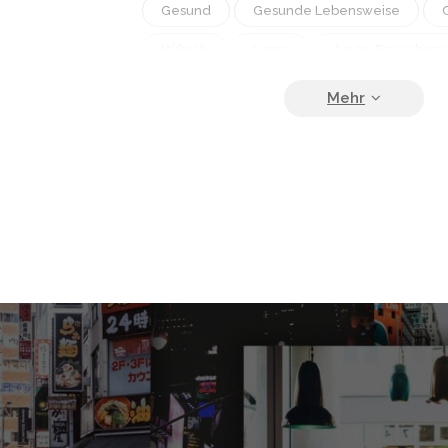
Gesund
Gesunde Lebensweise
Hübsch
Junge
Junge Erwachsen
Konzentration
Körper
Landschaft
Lebensstil
Man
Muskel
Nat
Schönheit
Sonnenaufgang
Sonne
Sportler
Sportlich
Stehend
Weiblich
Übung