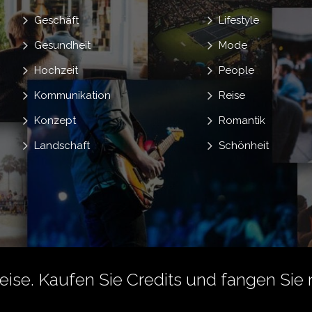
Geschäft
Lifestyle
Gesundheit
Mode
Hochzeit
People
Kommunikation
Reise
Konzept
Romantik
Landschaft
Schönheit
reise.
Kaufen Sie Credits
und fangen Sie 