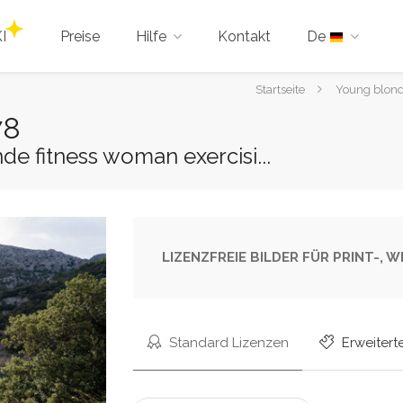
I
Preise
Hilfe
Kontakt
De
Sie
Startseite
Young blonde
sind
78
hier:
de fitness woman exercisi...
LIZENZFREIE BILDER FÜR PRINT-,
Standard Lizenzen
Erweitert