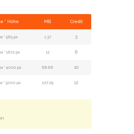
te * Höhe
MB
Credit
3
x * 565 px
1.37
6
x * 1672 px
12
10
x * 4000 px
68.66
12
x * 5000 px
107.29
en.