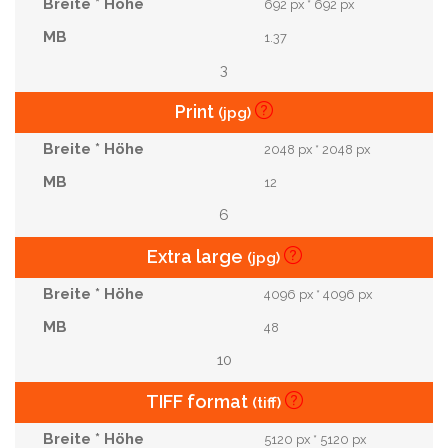
692 px * 692 px
1.37
3
Print
(jpg)
2048 px * 2048 px
12
6
Extra large
(jpg)
4096 px * 4096 px
48
10
TIFF format
(tiff)
5120 px * 5120 px