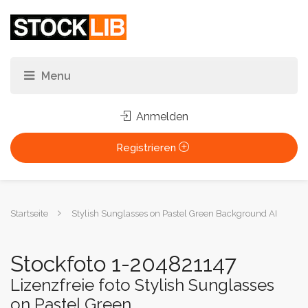
Anmelden
Registrieren
Sie
Startseite
Stylish Sunglasses on Pastel Green Background AI
sind
hier:
Stockfoto 1-204821147
Lizenzfreie foto Stylish Sunglasses
on Pastel Green ...