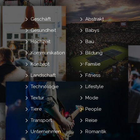
Geschäft
Abstrakt
Gesundheit
Babys
Hochzeit
Bau
Kommunikation
Bildung
Konzept
Familie
Landschaft
Fitness
Technologie
Lifestyle
Textur
Mode
Tiere
People
Transport
Reise
Unternehmen
Romantik