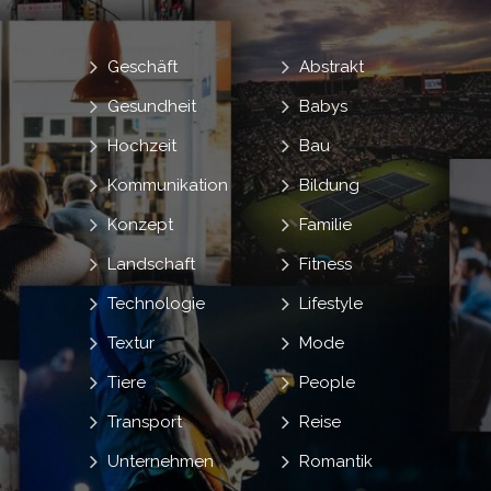
Geschäft
Abstrakt
Gesundheit
Babys
Hochzeit
Bau
Kommunikation
Bildung
Konzept
Familie
Landschaft
Fitness
Technologie
Lifestyle
Textur
Mode
Tiere
People
Transport
Reise
Unternehmen
Romantik