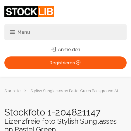
Anmelden
Registrieren
Sie
Startseite
Stylish Sunglasses on Pastel Green Background AI
sind
hier:
Stockfoto 1-204821147
Lizenzfreie foto Stylish Sunglasses
on Pastel Green ...