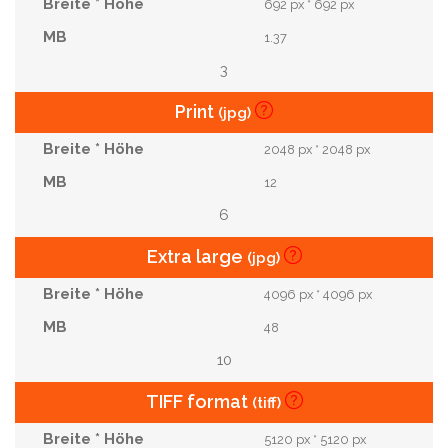
692 px * 692 px
1.37
3
Print
(jpg)
2048 px * 2048 px
12
6
Extra large
(jpg)
4096 px * 4096 px
48
10
TIFF format
(tiff)
5120 px * 5120 px