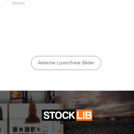
Körper
uskulös
n
ler
Strand
ng
Ähnliche Lizenzfreie Bilder