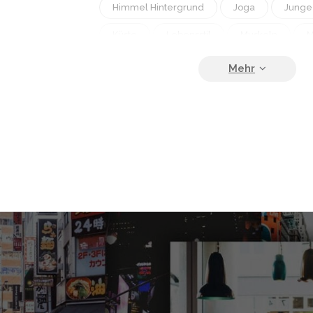
Himmel Hintergrund
Joga
Junge
Küste
Lebensstil
Muskeln
M
Natur
Ozean
Praxis
Rücke
Sommer
Sonne
Sonnenaufgang
Sonnenuntergang
Sorglos
Sport
Strom
Weiblich
Weite
Übu