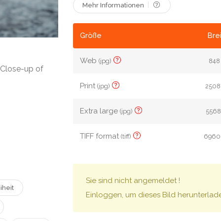
Mehr Informationen
Größe
Bre
Web
(jpg)
848 
 Close-up of
Print
(jpg)
2508 
Extra large
(jpg)
5568 
TIFF format
(tiff)
6960 
Sie sind nicht angemeldet !
iheit
Einloggen, um dieses Bild herunterlad