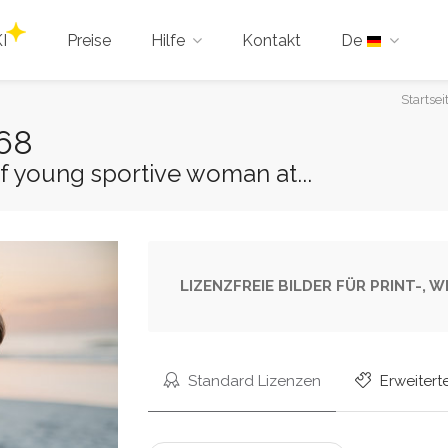
I
Preise
Hilfe
Kontakt
De
Sie
Startsei
sind
668
hier:
f young sportive woman at...
LIZENZFREIE BILDER FÜR PRINT-,
Standard Lizenzen
Erweitert