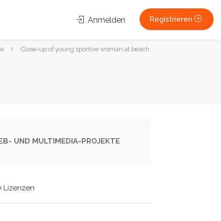
Registrieren
Anmelden
te
Close-up of young sportive woman at beach.
 WEB- UND MULTIMEDIA-PROJEKTE
e Lizenzen