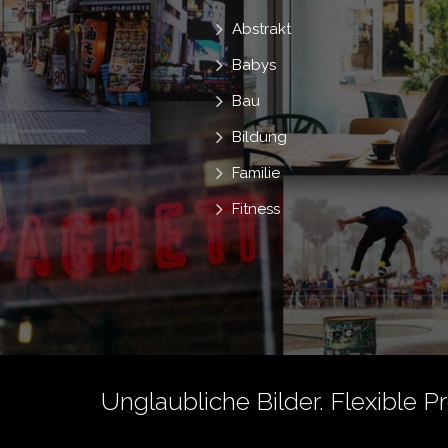
Abstrakt
Babys
Bau
Bildung
Familie
Fitness
Unglaubliche Bilder. Flexible P