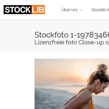
Über uns
Stocklib K
Stockfoto 1-197834
Lizenzfreie foto Close-up o