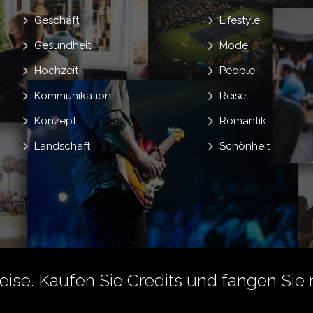
Geschäft
Lifestyle
Gesundheit
Mode
Hochzeit
People
Kommunikation
Reise
Konzept
Romantik
Landschaft
Schönheit
reise.
Kaufen Sie Credits
und fangen Sie 