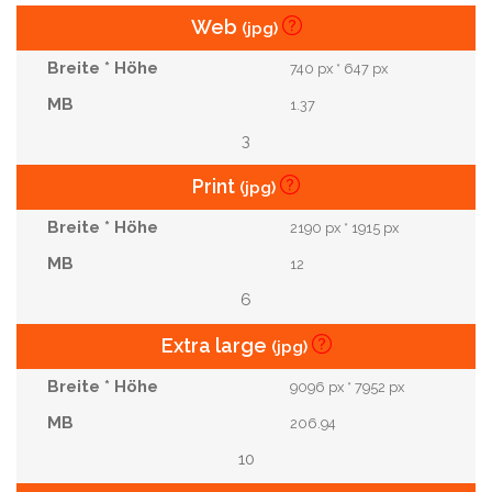
Web
(jpg)
740 px * 647 px
1.37
3
Print
(jpg)
2190 px * 1915 px
12
6
Extra large
(jpg)
9096 px * 7952 px
206.94
10