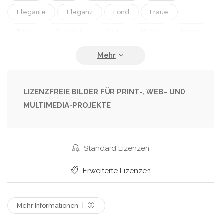
Elegante
Eleganz
Fond
Fraue
Frisur
Glücklich
Grün
Haare
Hinten
Hübsch
Isoliert
Junge
Kaukasisch
Kleider
Kleidung
Kurz
Körper
Lange Haare
Luxus
Lächeln
Mode
LIZENZFREIE BILDER FÜR PRINT-, WEB- UND
MULTIMEDIA-PROJEKTE
Modell
Rücken
Schuhe
Schönheit
Sommer
Stehend
Stil
Weiblich
Weiß
Wunderschön
Standard Lizenzen
Erweiterte Lizenzen
Mehr Informationen