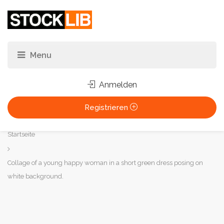
Anmelden
Registrieren
Sie
Startseite
sind
hier:
Collage of a young happy woman in a short green dress posing on
white background.