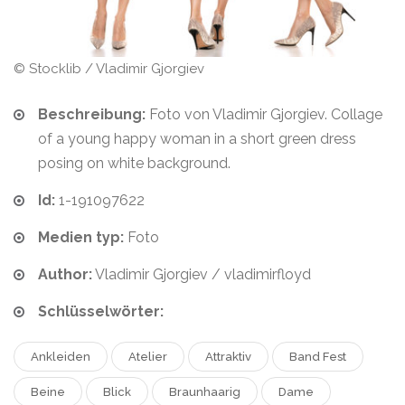
© Stocklib / Vladimir Gjorgiev
Beschreibung:
Foto von Vladimir Gjorgiev. Collage
of a young happy woman in a short green dress
posing on white background.
Id:
1-191097622
Medien typ:
Foto
Author:
Vladimir Gjorgiev / vladimirfloyd
Schlüsselwörter:
Ankleiden
Atelier
Attraktiv
Band Fest
Beine
Blick
Braunhaarig
Dame