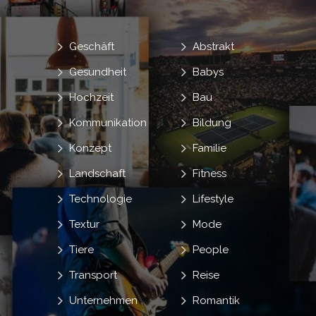
Geschäft
Abstrakt
Gesundheit
Babys
Hochzeit
Bau
Kommunikation
Bildung
Konzept
Familie
Landschaft
Fitness
Technologie
Lifestyle
Textur
Mode
Tiere
People
Transport
Reise
Unternehmen
Romantik