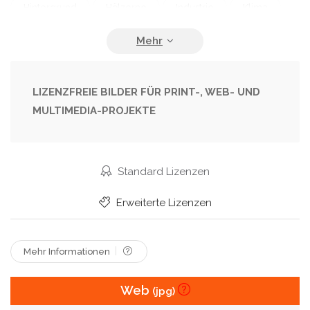
Hintergrund
Hölzerne
Industrie
Klima
Kohlenstoff
Konzept
Nachhaltigkeit
Natur
Null
Recyclen
Schutz
Sparen
Umwelt
Umweltverschmutzung
Unternehmen
LIZENZFREIE BILDER FÜR PRINT-, WEB- UND
MULTIMEDIA-PROJEKTE
Veränderung
Vita
Welt
Wirtschaft
Öko
Ökologie
Standard Lizenzen
Erweiterte Lizenzen
Mehr Informationen
Web
(jpg)