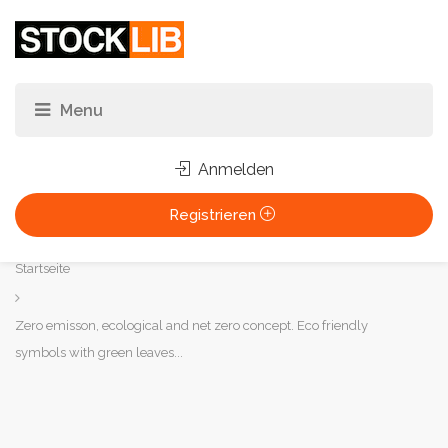
Anmelden
Registrieren
Sie
Startseite
sind
hier:
Zero emisson, ecological and net zero concept. Eco friendly
symbols with green leaves...