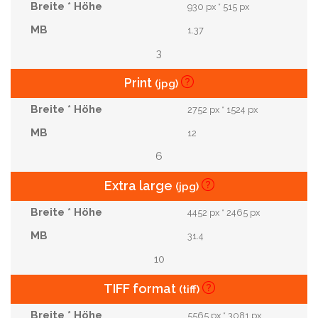
930 px * 515 px
1.37
3
Print
(jpg)
2752 px * 1524 px
12
6
Extra large
(jpg)
4452 px * 2465 px
31.4
10
TIFF format
(tiff)
5565 px * 3081 px