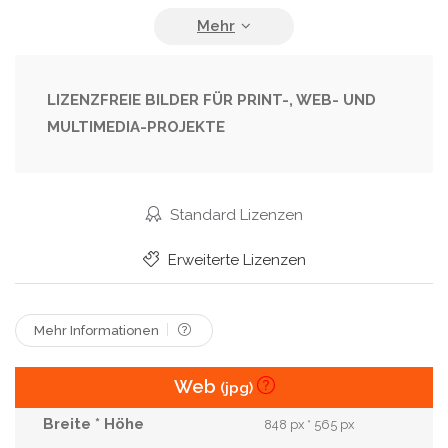
Hausgemacht
Häkelnadel
Innenraum
Kleider
Korb
Kreativität
Kunst
Nadel
Näherei
Schleife
Stich
Stoff
LIZENZFREIE BILDER FÜR PRINT-, WEB- UND
MULTIMEDIA-PROJEKTE
Textil
Weiblich
Weich
Wolle
Wärmen
Standard Lizenzen
Erweiterte Lizenzen
Mehr Informationen
Web
(jpg)
848 px * 565 px