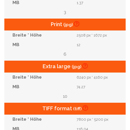
1.37
3
Print
(jpg)
2508 px * 1672 px
12
6
Extra large
(jpg)
6240 px * 4160 px
74.27
10
TIFF format
(tiff)
7800 px * 5200 px
116.04