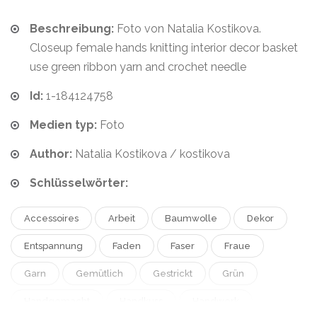
Beschreibung:
Foto von Natalia Kostikova.
Closeup female hands knitting interior decor basket
use green ribbon yarn and crochet needle
Id:
1-184124758
Medien typ:
Foto
Author:
Natalia Kostikova / kostikova
Schlüsselwörter:
Accessoires
Arbeit
Baumwolle
Dekor
Entspannung
Faden
Faser
Fraue
Garn
Gemütlich
Gestrickt
Grün
Handgemacht
Handkuss
Handwerk