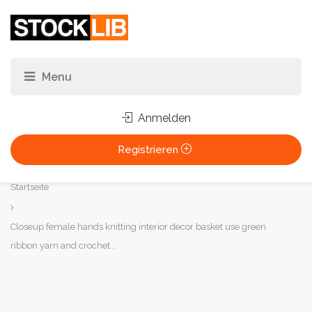
Anmelden
Registrieren
Sie
Startseite
sind
hier:
Closeup female hands knitting interior decor basket use green
ribbon yarn and crochet...