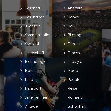
Geschäft
Abstrakt
Gesundheit
Babys
Hochzeit
Bau
Kommunikation
Bildung
Konzept
Familie
Landschaft
Fitness
Technologie
Lifestyle
Textur
Mode
Tiere
People
Transport
Reise
Unternehmen
Romantik
Vintage
Schönheit