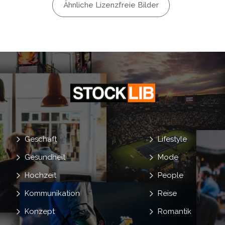
per
Ähnliche Lizenzfreie Bilder
Übung
Geschäft
Lifestyle
Gesundheit
Mode
Hochzeit
People
Kommunikation
Reise
Konzept
Romantik