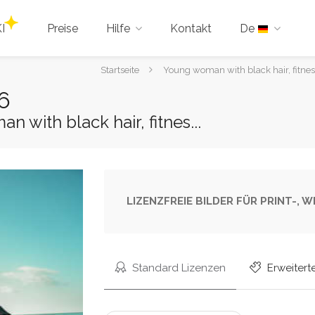
I
Preise
Hilfe
Kontakt
De
Sie
Startseite
Young woman with black hair, fitness 
sind
6
hier:
 with black hair, fitnes...
LIZENZFREIE BILDER FÜR PRINT-,
Standard Lizenzen
Erweitert