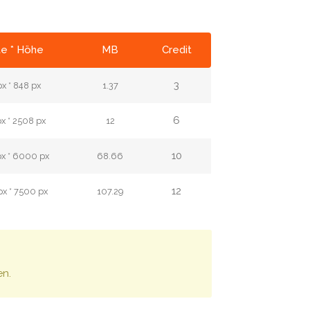
te * Höhe
MB
Credit
3
x * 848 px
1.37
6
x * 2508 px
12
10
x * 6000 px
68.66
12
x * 7500 px
107.29
en.