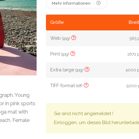
Mehr Informationen
Größe
Brei
Web
(jpg)
565 p
Print
(jpg)
1672 p
Extra large
(jpg)
4000 p
TIFF format
(tiff)
5000 p
graph. Young
or in pink sports
oga mat with
Sie sind nicht angemeldet !
beach. Female
Einloggen, um dieses Bild herunterlad