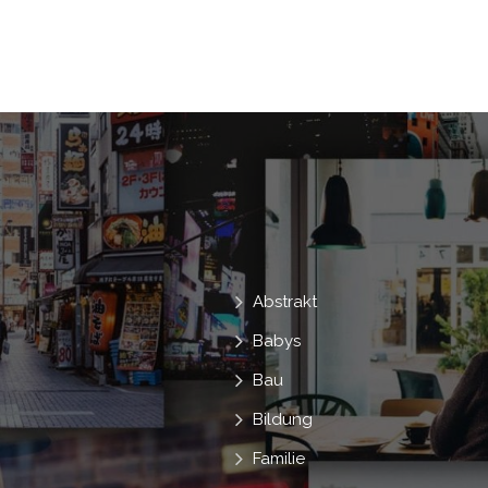
Sportler
Sportlich
Trainierter Kör
Weiblich
Zimmer
Zuhause
Abstrakt
Babys
Bau
Bildung
Familie