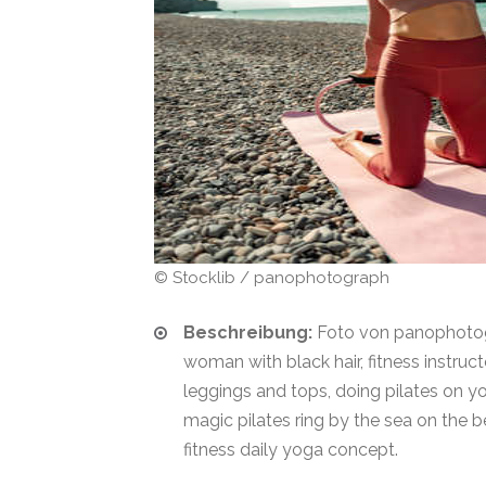
© Stocklib / panophotograph
Beschreibung:
Foto von panophoto
woman with black hair, fitness instruct
leggings and tops, doing pilates on y
magic pilates ring by the sea on the 
fitness daily yoga concept.