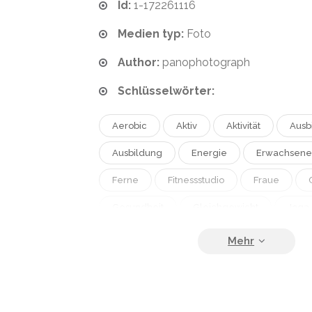
Id:
1-172261116
Medien typ:
Foto
Author:
panophotograph
Schlüsselwörter:
Aerobic
Aktiv
Aktivität
Ausb
Ausbildung
Energie
Erwachsene
Ferne
Fitnessstudio
Fraue
Gesundheit
Gleichgewicht
Joga
Kamera
Kaukasisch
Körper
Man
Manege
Matte
Mensc
Mädchen
Pflege
Rosa
Spo