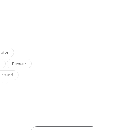
ilder
Fenster
Gesund
Junge
Lebensstil
hen
rtbekleidung