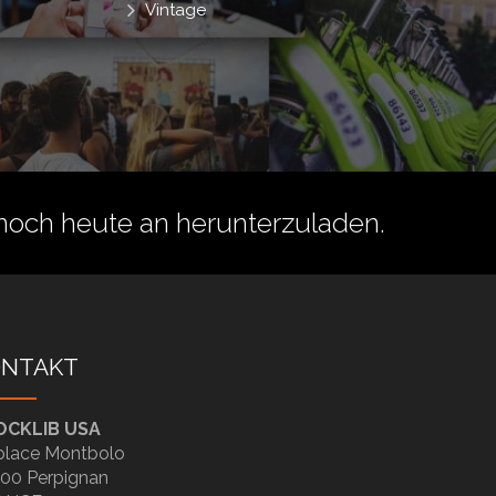
Vintage
noch heute an herunterzuladen.
ONTAKT
OCKLIB USA
place Montbolo
00 Perpignan