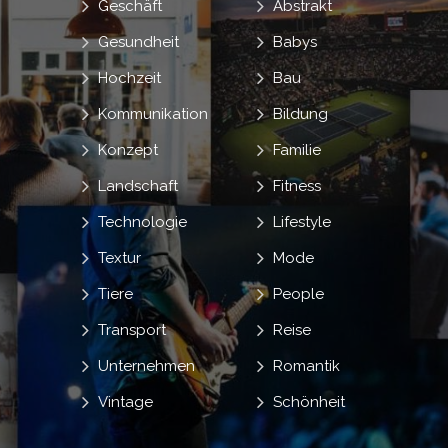
Geschäft
Abstrakt
Gesundheit
Babys
Hochzeit
Bau
Kommunikation
Bildung
Konzept
Familie
Landschaft
Fitness
Technologie
Lifestyle
Textur
Mode
Tiere
People
Transport
Reise
Unternehmen
Romantik
Vintage
Schönheit