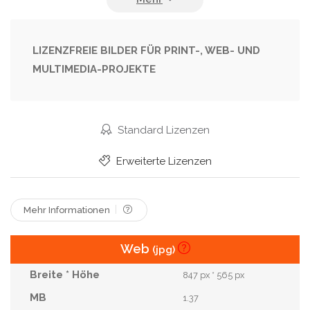
Wunderschön
Zusammengehörigkeit
Zwei Menschen
LIZENZFREIE BILDER FÜR PRINT-, WEB- UND
MULTIMEDIA-PROJEKTE
Standard Lizenzen
Erweiterte Lizenzen
Mehr Informationen
Web
(jpg)
847 px * 565 px
1.37