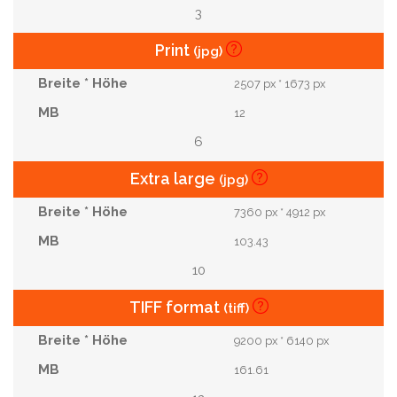
3
Print
(jpg)
2507 px * 1673 px
12
6
Extra large
(jpg)
7360 px * 4912 px
103.43
10
TIFF format
(tiff)
9200 px * 6140 px
161.61