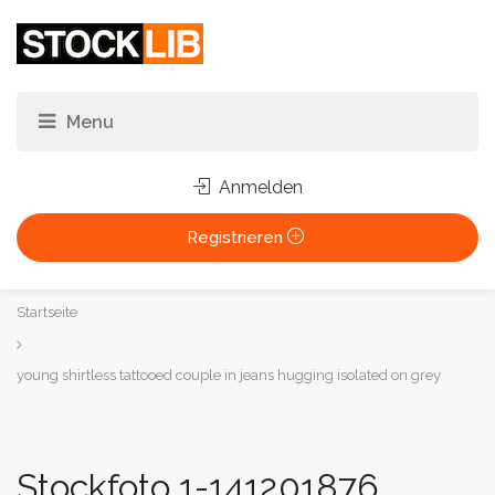
Anmelden
Registrieren
Sie
Startseite
sind
hier:
young shirtless tattooed couple in jeans hugging isolated on grey
Stockfoto 1-141201876