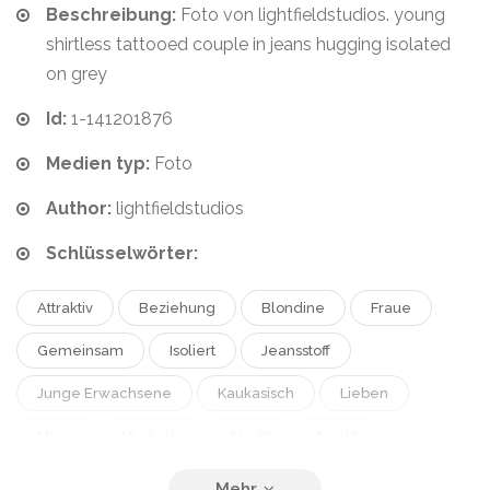
Beschreibung:
Foto von lightfieldstudios. young
shirtless tattooed couple in jeans hugging isolated
on grey
Id:
1-141201876
Medien typ:
Foto
Author:
lightfieldstudios
Schlüsselwörter:
Attraktiv
Beziehung
Blondine
Fraue
Gemeinsam
Isoliert
Jeansstoff
Junge Erwachsene
Kaukasisch
Lieben
Mann
Muskulös
Naakt
Nackt
Pärchen
Tatoo
Tätowiert
Umarmung