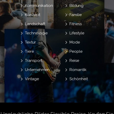
Kommunikation
Bildung
Konzept
Familie
Landschaft
Fitness
Technologie
Lifestyle
Textur
Mode
Tiere
People
Transport
Reise
Unternehmen
Romantik
Vintage
Schönheit