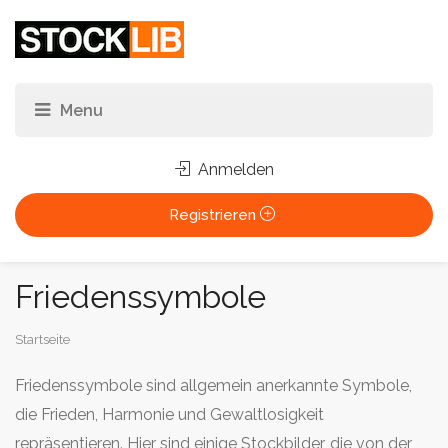
Anmelden
Registrieren
Friedenssymbole
Sie
Startseite
sind
Friedenssymbole sind allgemein anerkannte Symbole,
hier:
die Frieden, Harmonie und Gewaltlosigkeit
repräsentieren. Hier sind einige Stockbilder, die von der